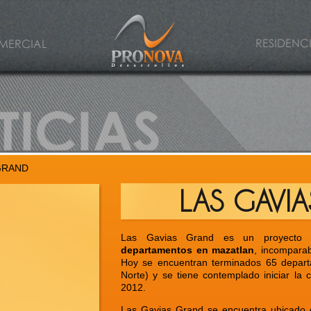
Debi
pesc
Pron
organ
 GRAND
LAS GAVI
Las Gavias Grand es un proyect
departamentos en mazatlan
, incompara
Hoy se encuentran terminados 65 depart
Norte) y se tiene contemplado iniciar la 
2012.
Las Gavias Grand se encuentra ubicado 