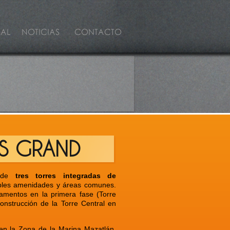
¡PESCA! PADRE
do al éxito del anterior torneo de
a, Grupo Pinsa en coordinación con
ova Desarrollos, se encuentran
izando un nuevo evento, con el...
AS GRAND
o de
tres torres integradas de
bles amenidades y áreas comunes.
amentos en la primera fase (Torre
construcción de la Torre Central en
en la Zona de la Marina Mazatlán,